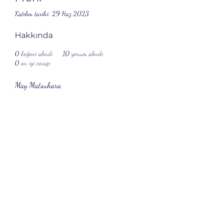
Katılım tarihi: 29 Haz 2023
Hakkında
0
beğeni alındı
10
yorum alındı
0
en iyi cevap
May Matsuhara
Abonelik Formu
Gönder
(0222) 240 54 67
-
05535790527