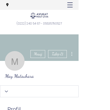
(0222) 240 54 67
-
05535790527
Diğer Eylemler
Mesaj
Takip Et
May Matsuhara
May Matsuhara
Profil